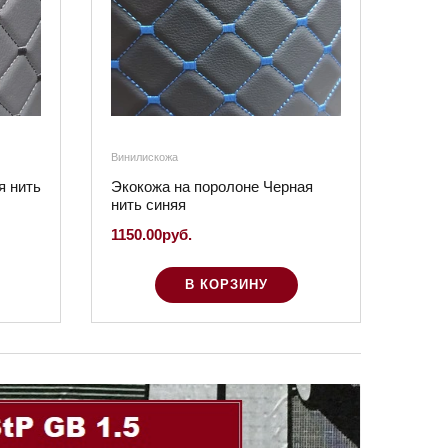
Винилискожа
Винили
я нить
Экокожа на поролоне Черная
Экок
нить синяя
нить
1150.00руб.
1150.
В КОРЗИНУ