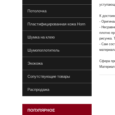
уступающи
Потолочка
К достоин
- Оригина
Пластифицированная кожа Horn
- Несравн
плотно пр
Шумка на клею
рисунка.
- Сам сос
материала
Шумопоглотитель
Сфера пр
Экокожа
Материал 
Сопутствующие товары
Распродажа
ПОПУЛЯРНОЕ