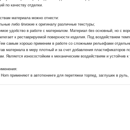
й по качеству отделки.
ствам материала можно отнести:
льные либо близкие к оригиналу различные текстуры;
имое удобство в работе с материалом. Материал без основный, но с вор
илегает к реставрируемой поверхности изделия. Под воздействием темп
 Тем самым хорошо применим в работе со сложными рельефами отдельн
тав материала в меру плотный и за счет добавления пластификаторов п
м. Является износостойким к механическим воздействиям и устойчив к
именения:
Horn применяют в автотюнинге для перетяжки торпед, заглушек в руль, 