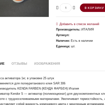
Производитель
:
ИТАЛИЯ
Артикул
:
Наличие
:
Есть в наличии
Единица
:
шт.
ИЕ
ОТЗЫВЫ
ИЗОБРАЖЕНИЯ
са активатора 1кг, в упаковке 25 штук
меняется для полиуретанового клея SAR 306
оизводитель KENDA FARBEN (КЕНДА ФАРБЕН) Италия
иватор Kendor S — активатор (полиизоционат) для двухкомпонентных кл
оте с трудносклеиваемыми материалами. Увеличивает термостойкость, 
дставляет собой жидкость коричневого цвета с медленным испарением