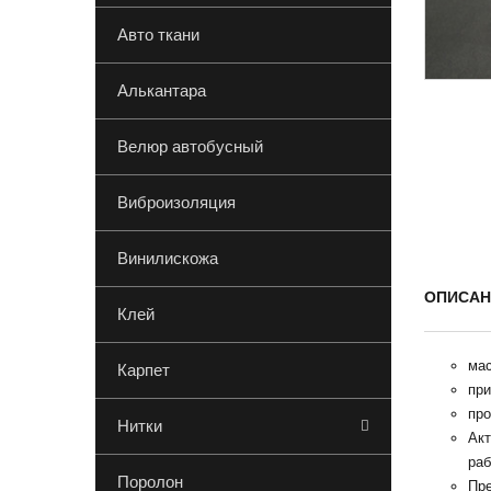
Авто ткани
Алькантара
Велюр автобусный
Виброизоляция
Винилискожа
ОПИСАН
Клей
мас
Карпет
при
пр
Нитки
Акт
раб
Поролон
Пре