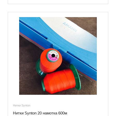
Нитки Synton
Нитки Synton 20 намотка 600м